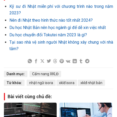
Kỹ sư đi Nhật miễn phí với chương trình nào trong năm
2023?
Nên đi Nhật theo hình thức nào tốt nhất 2024?
Du học Nhật Bản nên học ngành gì để dễ xin việc nhất
Du học chuyển đổi Tokutei năm 2023 là gì?
Tại sao nhà vệ sinh người Nhật không xây chung với nhà
tắm?
Danh mục:
Cẩm nang XKLĐ
Từ khóa:
nhật ngữ isora
xklđ isora
xklđ nhật bản
Bài viết cùng chủ đề: