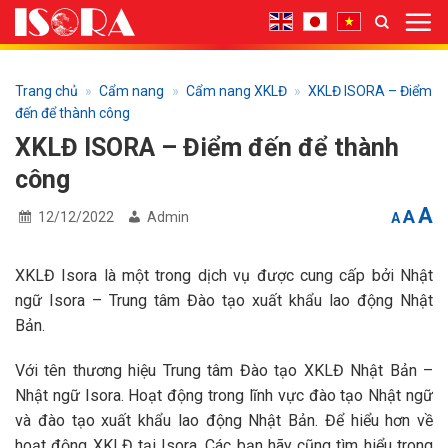
Bỏ
qua
nội
dung
Trang chủ
»
Cẩm nang
»
Cẩm nang XKLĐ
»
XKLĐ ISORA – Điểm
đến để thành công
XKLĐ ISORA – Điểm đến để thành
công
I
Res
A
Decrea
A
12/12/2022
Admin
A
font
fon
f
size.
size
s
XKLĐ Isora là một trong dịch vụ được cung cấp bởi Nhật
ngữ Isora – Trung tâm Đào tạo xuất khẩu lao động Nhật
Bản.
Với tên thương hiệu Trung tâm Đào tạo XKLĐ Nhật Bản –
Nhật ngữ Isora. Hoạt động trong lĩnh vực đào tạo Nhật ngữ
và đào tạo xuất khẩu lao động Nhật Bản. Để hiểu hơn về
hoạt động XKLĐ tại Isora. Các bạn hãy cũng tìm hiểu trong