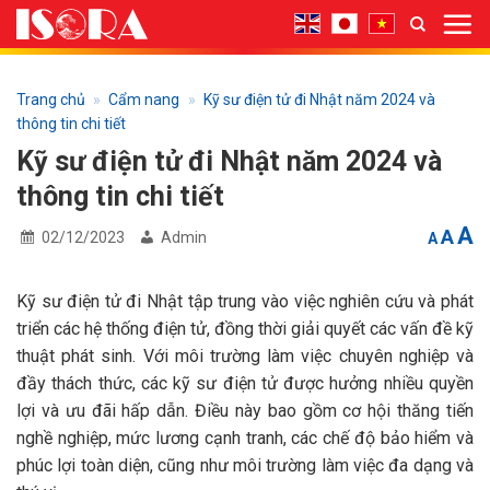
Bỏ
qua
nội
dung
Trang chủ
»
Cẩm nang
»
Kỹ sư điện tử đi Nhật năm 2024 và
thông tin chi tiết
Kỹ sư điện tử đi Nhật năm 2024 và
thông tin chi tiết
I
Res
A
Decrea
A
02/12/2023
Admin
A
font
fon
f
size.
size
s
Kỹ sư điện tử đi Nhật tập trung vào việc nghiên cứu và phát
triển các hệ thống điện tử, đồng thời giải quyết các vấn đề kỹ
thuật phát sinh. Với môi trường làm việc chuyên nghiệp và
đầy thách thức, các kỹ sư điện tử được hưởng nhiều quyền
lợi và ưu đãi hấp dẫn. Điều này bao gồm cơ hội thăng tiến
nghề nghiệp, mức lương cạnh tranh, các chế độ bảo hiểm và
phúc lợi toàn diện, cũng như môi trường làm việc đa dạng và