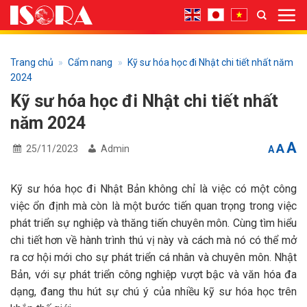
Bỏ
qua
nội
dung
Trang chủ
»
Cẩm nang
»
Kỹ sư hóa học đi Nhật chi tiết nhất năm
2024
Kỹ sư hóa học đi Nhật chi tiết nhất
năm 2024
I
Res
A
Decrea
A
25/11/2023
Admin
A
font
fon
f
size.
size
s
Kỹ sư hóa học đi Nhật Bản không chỉ là việc có một công
việc ổn định mà còn là một bước tiến quan trọng trong việc
phát triển sự nghiệp và thăng tiến chuyên môn. Cùng tìm hiểu
chi tiết hơn về hành trình thú vị này và cách mà nó có thể mở
ra cơ hội mới cho sự phát triển cá nhân và chuyên môn. Nhật
Bản, với sự phát triển công nghiệp vượt bậc và văn hóa đa
dạng, đang thu hút sự chú ý của nhiều kỹ sư hóa học trên