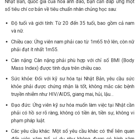
Nhật Bản, quốc gia của hoa anh đào, bạn cần đáp ứng một
số tiêu chí cơ bản về tiêu chuẩn nhân chủng học sau:
Độ tuổi và giới tính: Từ 20 đến 35 tuổi, bao gồm cả nam
và nữ.
Chiều cao: Ứng viên nam phải cao từ 1m65 trở lên, còn nữ
phải đạt ít nhất 1m55.
Cân nặng: Cân nặng phải phù hợp với chỉ số BMI (Body
Mass Index) được tính dựa trên chiều cao.
Sức khỏe: Đối với kỹ sư hóa tại Nhật Bản, yêu cầu sức
khỏe phải được chứng nhận là tốt, không mắc các bệnh
truyền nhiễm như HIV/AIDS, giang mai, hủi, lậu…
Đạo đức: Ứng viên kỹ sư hóa muốn làm việc tại Nhật cần
phải có hồ sơ rõ ràng, không có tiền án, tiền sự, không vi
phạm pháp luật.
Các yêu cầu khác: Một số yêu cầu khác có thể liên quan
đến việc xăm trổ, ví dụ như không được có hình xăm