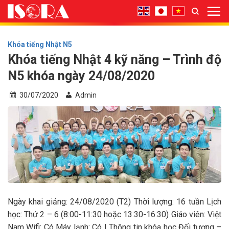
Bỏ
qua
nội
dung
Khóa tiếng Nhật N5
Khóa tiếng Nhật 4 kỹ năng – Trình độ
N5 khóa ngày 24/08/2020
30/07/2020
Admin
Ngày khai giảng: 24/08/2020 (T2) Thời lượng: 16 tuần Lịch
học: Thứ 2 – 6 (8:00-11:30 hoặc 13:30-16:30) Giáo viên: Việt
Nam Wifi: Có Máy lạnh: Có Ι Thông tin khóa học Đối tượng –