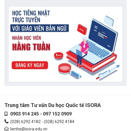
Trung tâm Tư vấn Du học Quốc tế ISORA
0903 914 245
-
097 152 0909
(028) 6292 4182
-
(028) 6292 4184
lienhe@isora.edu.vn