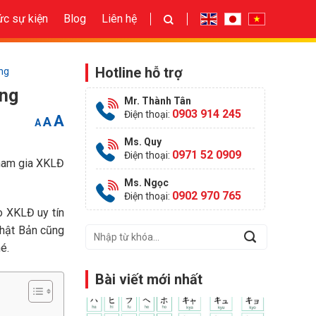
ức sự kiện
Blog
Liên hệ
Hotline hỗ trợ
ờng
ờng
Mr. Thành Tân
0903 914 245
Điện thoại:
Increase
Reset
A
Decrease
A
A
font
font
font
size.
size.
size.
Ms. Quy
0971 52 0909
Điện thoại:
tham gia XKLĐ
Ms. Ngọc
0902 970 765
Điện thoại:
o XKLĐ uy tín
Nhật Bản cũng
é.
Bài viết mới nhất