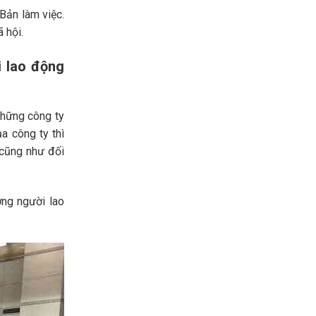
Bản làm việc.
 hội.
i lao động
những công ty
ủa công ty thì
 cũng như đối
ợng người lao