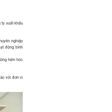
 ty xuất khẩu
chuyên nghiệp
oạt động bình
những hẻm hóc
ác với đơn vị