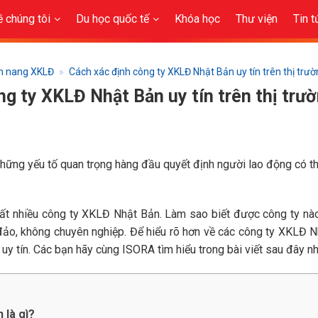
ề chúng tôi
Du học quốc tế
Khóa học
Thư viện
Tin t
 nang XKLĐ
»
Cách xác định công ty XKLĐ Nhật Bản uy tín trên thị trư
ng ty XKLĐ Nhật Bản uy tín trên thị trư
những yếu tố quan trọng hàng đầu quyết định người lao động có 
 rất nhiều công ty XKLĐ Nhật Bản. Làm sao biết được công ty nà
 đảo, không chuyên nghiệp. Để hiểu rõ hơn về các công ty XKLĐ 
uy tín. Các bạn hãy cùng ISORA tìm hiểu trong bài viết sau đây nh
 là gì?