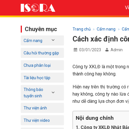
Bỏ
V
qua
nội
dung
Chuyên mục
Trang chủ
»
Cẩm nang
»
Cẩm
Cách xác định cô
Cẩm nang
03/01/2023
Admin
Câu hỏi thường gặp
Chưa phân loại
Công ty XKLĐ là một trong 
thành công hay không.
Tài liệu học tập
Hiện nay trên thị trường có
Thông báo
hay không, công ty nào lừa
tuyển sinh
như dễ dàng lựa chọn đơn vị 
Thư viện ảnh
Nội dung chính
Thư viện video
1. Công ty XKLĐ Nhật Bản