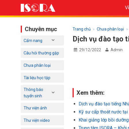
Bỏ
V
qua
nội
dung
Chuyên mục
Trang chủ
»
Chưa phân loại
»
Dịch vụ đào tạo 
Cẩm nang
29/12/2022
Admin
Câu hỏi thường gặp
Chưa phân loại
Tài liệu học tập
Thông báo
Xem thêm:
tuyển sinh
Dịch vụ đào tạo tiếng N
Thư viện ảnh
Kỹ sư cấp thoát nước tại 
Khai giảng lớp bồi dưỡng 
Thư viện video
Trung tâm ISORA – Khởi