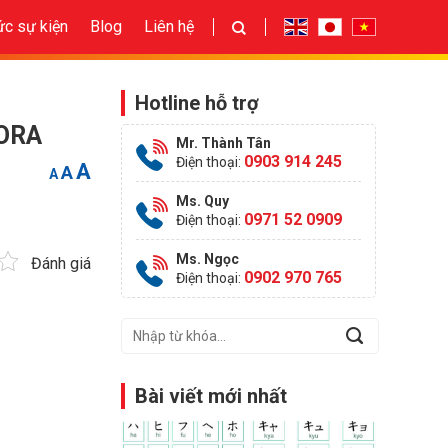
ức sự kiện
Blog
Liên hệ
Hotline hỗ trợ
SORA
Mr. Thành Tân
0903 914 245
Điện thoại:
Increase
Reset
A
Decrease
A
A
font
font
font
size.
size.
size.
Ms. Quy
0971 52 0909
Điện thoại:
Ms. Ngọc
Đánh giá
0902 970 765
Điện thoại:
Bài viết mới nhất