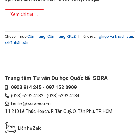
Xem chi tiết
→
Chuyên mục
Cẩm nang
,
Cẩm nang XKLĐ
|
Từ khóa
nghiệp vụ khách sạn
,
xklđ nhật bản
Trung tâm Tư vấn Du học Quốc tế ISORA
0903 914 245
-
097 152 0909
(028) 6292 4182
-
(028) 6292 4184
lienhe@isora.edu.vn
210 Lê Thúc Hoạch, P. Tân Quý, Q. Tân Phú, TP. HCM
Liên hệ Zalo