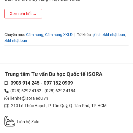
Xem chi tiết
→
Chuyên mục
Cẩm nang
,
Cẩm nang XKLĐ
|
Từ khóa
lợi ích xklđ nhật bản
,
xklđ nhật bản
Trung tâm Tư vấn Du học Quốc tế ISORA
0903 914 245
-
097 152 0909
(028) 6292 4182
-
(028) 6292 4184
lienhe@isora.edu.vn
210 Lê Thúc Hoạch, P. Tân Quý, Q. Tân Phú, TP. HCM
Liên hệ Zalo