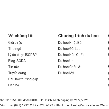
Về chúng tôi
Chương trình du học
Giới thiệu
Du học Nhật Bản
Thư ngỏ
Du học Đài Loan
Lý do chọn ISORA?
Du học Hàn Quốc
Blog ISORA
Du học Úc
Tin tức
Du học Châu Âu
Tuyển dụng
Du học Mỹ
Câu hỏi thường gặp
Liên hệ
N: 0316151608, do Sở KHĐT TP. Hồ Chí Minh cấp ngày: 21/2/2020.
 Điện thoại: (028) 6292 4182 - (028) 6292 4184. Email: lienhe@isora.edu.vn. Websi