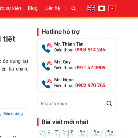
ức sự kiện
Blog
Liên hệ
Hotline hỗ trợ
 tiết
Mr. Thành Tân
0903 914 245
Điện thoại:
 áp dụng tại
Ms. Quy
0971 52 0909
Điện thoại:
ện tài chính.
Ms. Ngọc
0902 970 765
Điện thoại:
g điều dưỡng
Bài viết mới nhất