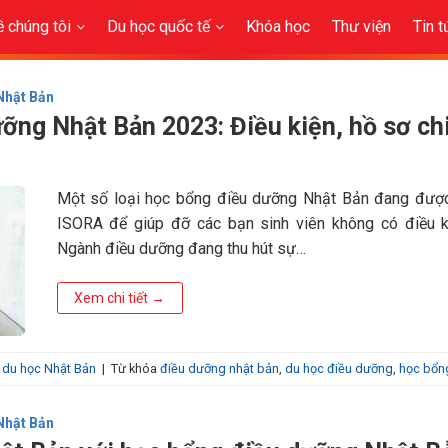
ề chúng tôi
Du học quốc tế
Khóa học
Thư viện
Tin t
Nhật Bản
ỡng Nhật Bản 2023: Điều kiện, hồ sơ chi
Một số loại học bổng điều dưỡng Nhật Bản đang được
ISORA để giúp đỡ các bạn sinh viên không có điều ki
Ngành điều dưỡng đang thu hút sự…
Xem chi tiết
→
du học Nhật Bản
|
Từ khóa
điều dưỡng nhật bản
,
du học điều dưỡng
,
học bổn
Nhật Bản