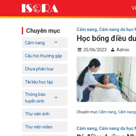
Bỏ
V
qua
nội
dung
Chuyên mục
Cẩm nang
,
Cẩm nang du học 
Học bổng điều dư
Cẩm nang
25/06/2023
Admin
Câu hỏi thường gặp
Chưa phân loại
Tài liệu học tập
Thông báo
tuyển sinh
Chuyên mục
Cẩm nang
,
Cẩm nang 
Thư viện ảnh
Thư viện video
Cẩm nang
,
Cẩm nang du học 